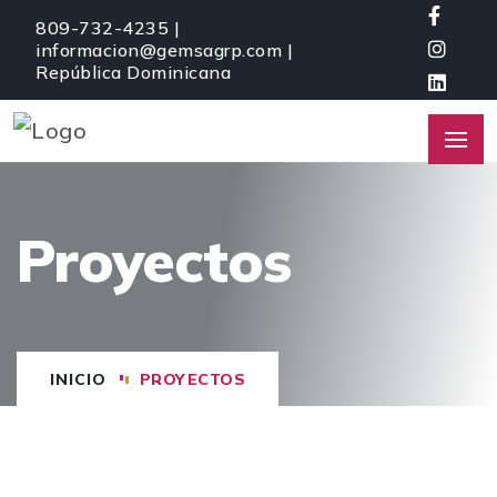
809-732-4235 |
informacion@gemsagrp.com |
República Dominicana
Proyectos
INICIO
PROYECTOS